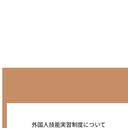
実績紹介
フィリピンに特化した外国人労働者・特定技
をご覧ください。
外国人技能実習制度について