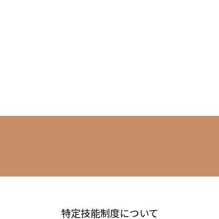
能外国人・外国人技能実習生受入れの実績
詳しく見る
特定技能制度について